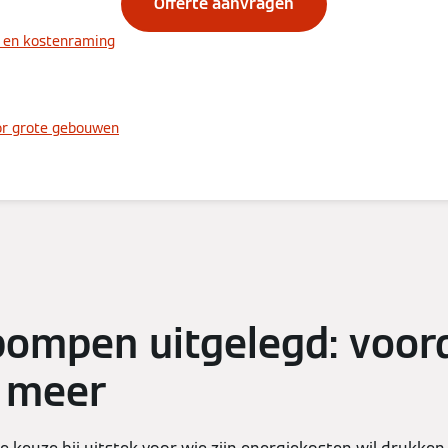
Offerte aanvragen
en kostenraming
r grote gebouwen
mpen uitgelegd: voord
n meer