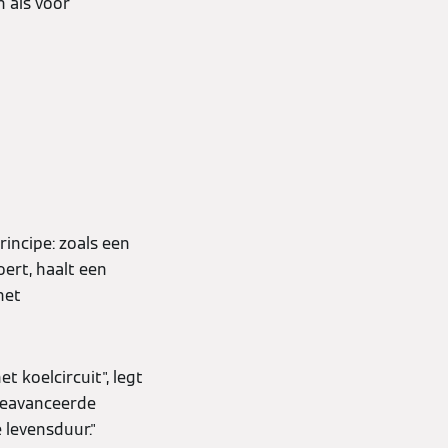
 als voor
incipe: zoals een
ert, haalt een
het
 koelcircuit", legt
geavanceerde
 levensduur."