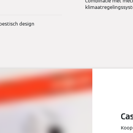
Combinatie met mecha
klimaatregelingssys
oestisch design
Ca
Koop