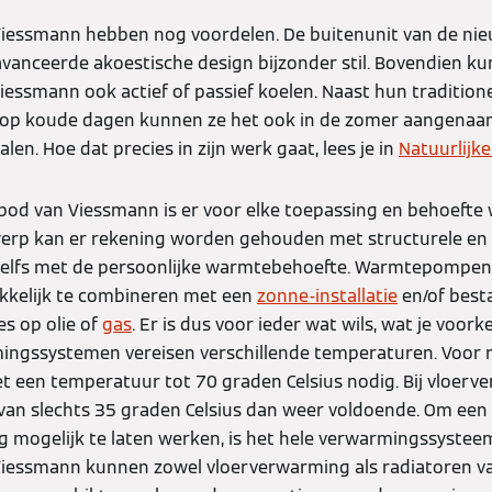
essmann hebben nog voordelen. De buitenunit van de n
geavanceerde akoestische design bijzonder stil. Bovendien 
smann ook actief of passief koelen. Naast hun traditione
op koude dagen kunnen ze het ook in de zomer aangenaa
len. Hoe dat precies in zijn werk gaat, lees je in
Natuurlijke
nbod van Viessmann is er voor elke toepassing en behoeft
werp kan er rekening worden gehouden met structurele en
elfs met de persoonlijke warmtebehoefte. Warmtepompen 
akkelijk te combineren met een
zonne-installatie
en/of best
es op olie of
gas
. Er is dus voor ieder wat wils, wat je voork
ingssystemen vereisen verschillende temperaturen. Voor r
t een temperatuur tot 70 graden Celsius nodig. Bij vloerv
an slechts 35 graden Celsius dan weer voldoende. Om ee
mogelijk te laten werken, is het hele verwarmingssysteem
essmann kunnen zowel vloerverwarming als radiatoren v