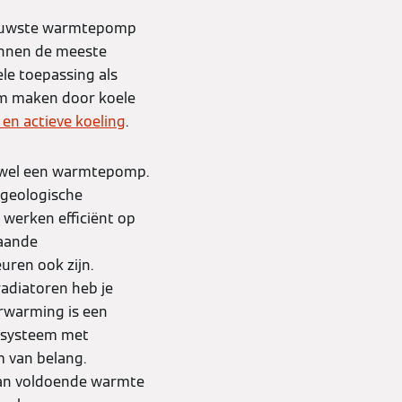
ieuwste warmtepomp
kunnen de meeste
le toepassing als
m maken door koele
 en actieve koeling
.
e wel een warmtepomp.
 geologische
werken efficiënt op
aande
euren ook zijn.
adiatoren heb je
erwarming is een
n systeem met
 van belang.
an voldoende warmte