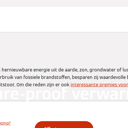
en
Partners
Diensten
Over Viessmann
rnieuwbare energie uit de aarde, zon, grondwater of lucht
rbruik van fossiele brandstoffen, besparen zij waardevolle
itstoot. Om die reden zijn er ook
interessante premies vo
ure-proof verwa
t een warmtep
pomp?