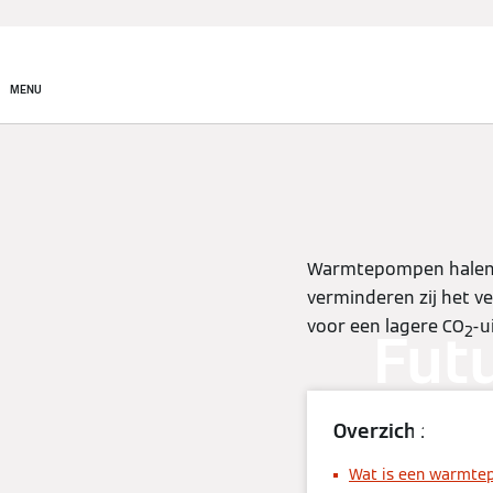
Producten
Onderneming
MENU
Warmtepompen halen he
verminderen zij het ve
voor een lagere CO
-u
Fut
2
me
Overzicht
Wat is een warmte