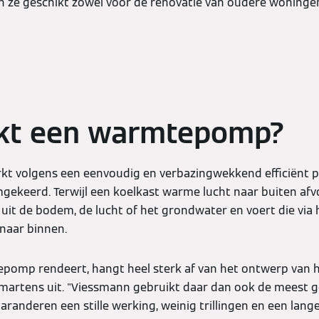
jn ze geschikt zowel voor de renovatie van oudere woningen
kt een warmtepomp?
 volgens een eenvoudig en verbazingwekkend efficiënt pr
gekeerd. Terwijl een koelkast warme lucht naar buiten afvo
t de bodem, de lucht of het grondwater en voert die via 
naar binnen.
omp rendeert, hangt heel sterk af van het ontwerp van het
martens uit. "Viessmann gebruikt daar dan ook de meest 
aranderen een stille werking, weinig trillingen en een lange