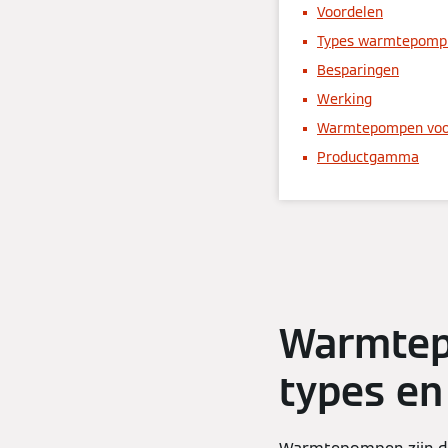
Voordelen
Types warmtepomp 
Besparingen
Werking
Warmtepompen voo
Productgamma
Warmtepo
types e