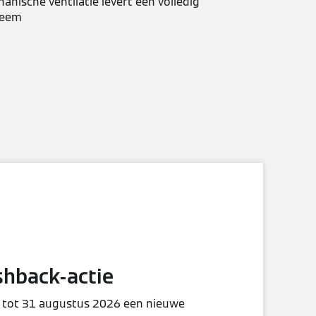
nische ventilatie levert een volledig
teem
shback-actie
 tot 31 augustus 2026 een nieuwe