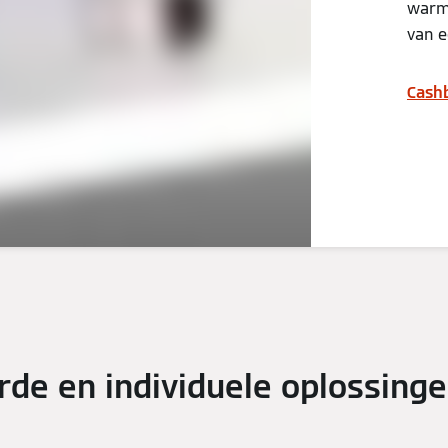
warm
van e
Cash
de en individuele oplossinge