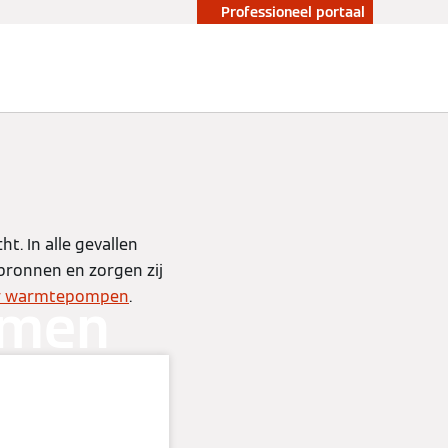
Professioneel portaal
. In alle gevallen
 bronnen en zorgen zij
or warmtepompen
.
rmen
omp