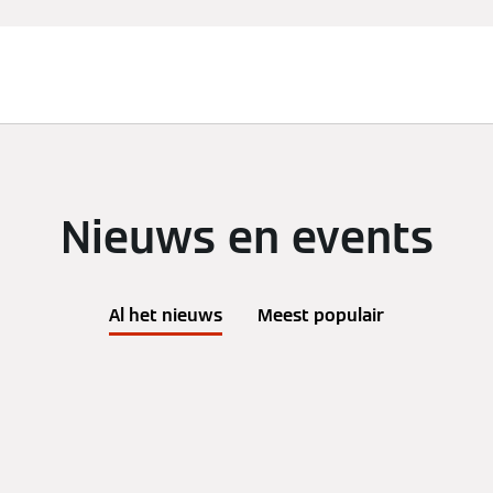
en
Partners
Diensten
Over Viessmann
Nieuws en events
Al het nieuws
Meest populair