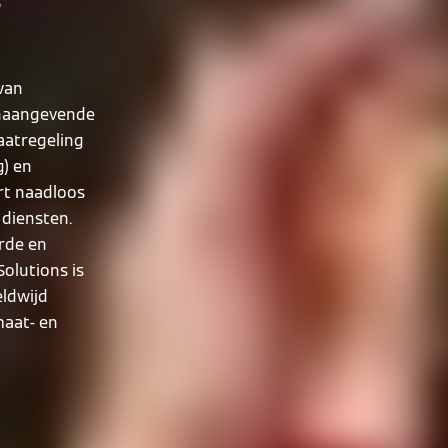
 van
onaangevende
aatregeling
g) en
rt naadloos
 diensten.
rde en
olutions is
eldwijd
maat- en