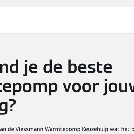
en
Partners
Diensten
Over Viessmann
nd je de beste
epomp voor jou
g?
van de Viessmann Warmtepomp Keuzehulp wat het be