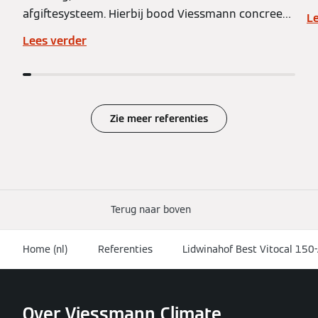
afgiftesysteem. Hierbij bood Viessmann concreet
L
advies en ondersteuning ter plaatse.
Lees verder
Zie meer referenties
Terug naar boven
Home (nl)
Referenties
Lidwinahof Best Vitocal 150
Over Viessmann Climate