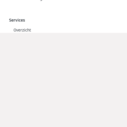
Services
Overzicht
Partners
Technische documentatie
Opleidingen
Sociale media
Viessmann Servicepartner