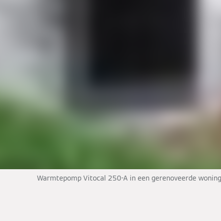
Warmtepomp Vitocal 250-A in een gerenoveerde wonin