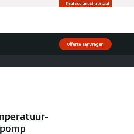
Professioneel portaal
Offerte aanvragen
mperatuur-
epomp