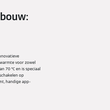
wbouw:
nnovatieve
swarmte voor zowel
n 70 °C en is speciaal
rschakelen op
nt, handige app-