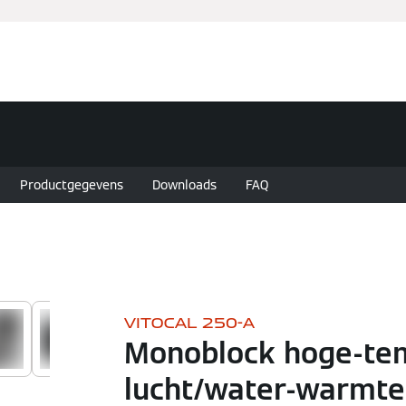
en
Partners
Diensten
Over Viessmann
Productgegevens
Downloads
FAQ
VITOCAL 250-A
Monoblock hoge-te
lucht/water-warmt